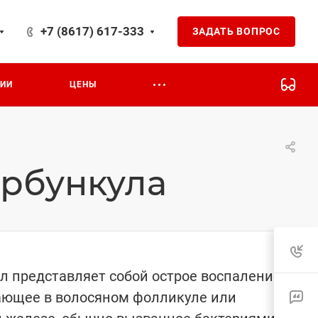
+7 (8617) 617-333
ЗАДАТЬ ВОПРОС
ЦИИ
ЦЕНЫ
арбункула
л представляет собой острое воспаление,
ающее в волосяном фолликуле или