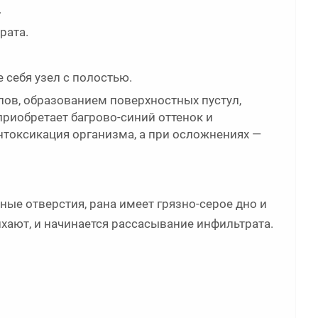
.
рата.
 себя узел с полостью.
лов, образованием поверхностных пустул,
риобретает багрово-синий оттенок и
интоксикация организма, а при осложнениях —
ые отверстия, рана имеет грязно-серое дно и
хают, и начинается рассасывание инфильтрата.