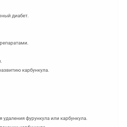
рный диабет.
репаратами.
.
развитию карбункула.
 удаления фурункула или карбункула.