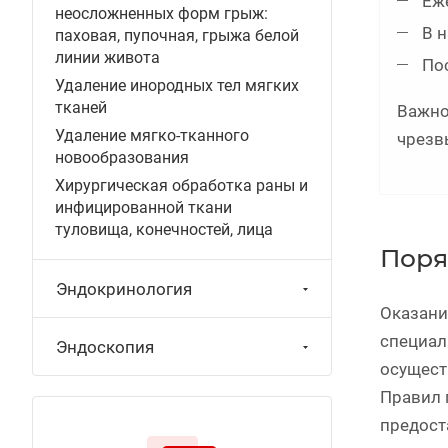
Еже
неосложненных форм грыж:
В н
паховая, пупочная, грыжа белой
линии живота
Пос
Удаление инородных тел мягких
тканей
Важно
Удаление мягко-тканного
чрезв
новообразования
Хирургическая обработка раны и
инфицированной ткани
туловища, конечностей, лица
Поря
Эндокринология
Оказани
специал
Эндоскопия
осущест
Правил 
предост