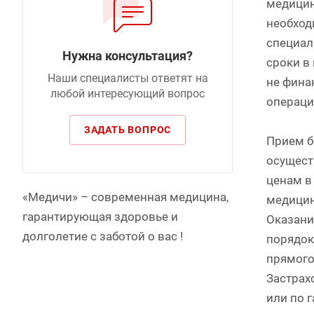
медицин
необход
специал
Нужна консультация?
сроки в
Наши специалисты ответят на
не фина
любой интересующий вопрос
операци
ЗАДАТЬ ВОПРОС
Прием б
осущест
ценам в
«Медичи» – современная медицина,
медицин
гарантирующая здоровье и
Оказани
долголетие c заботой о вас !
порядок
прямого
Застрах
или по 