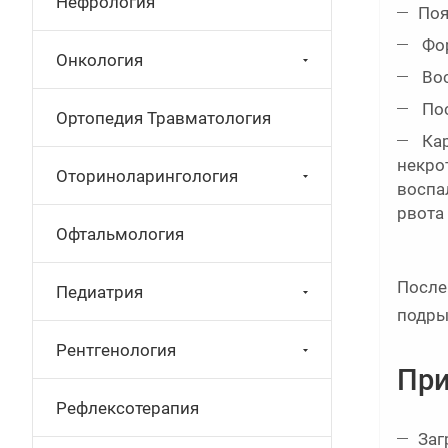
Нефрология
Поя
Фор
Онкология
Вос
Пос
Ортопедия Травматология
Кар
некро
Оториноларингология
воспа
рвота 
Офтальмология
После
Педиатрия
подры
Рентгенология
При
Рефлексотерапия
Заг