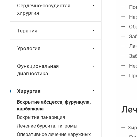
Сердечно-сосудистая
Поп
хирургия
Нар
Общ
Терапия
Заб
Леч
Урология
Заб
Нес
Функциональная
диагностика
Про
Хирургия
Вскрытие абсцесса, фурункула,
Леч
карбункула
Вскрытие панариция
Лечение бурсита, гигромы
Хир
Оперативное лечение наружных