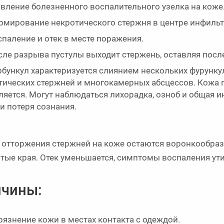
вление болезненного воспалительного узелка на коже
мирование некротического стержня в центре инфильт
паление и отек в месте поражения.
ле разрыва пустулы выходит стержень, оставляя после
бункул характеризуется слиянием нескольких фурунку
тических стержней и многокамерных абсцессов. Кожа п
ляется. Могут наблюдаться лихорадка, озноб и общая 
и потеря сознания.
 отторжения стержней на коже остаются воронкообразн
тые края. Отек уменьшается, симптомы воспаления ути
чины:
рязнение кожи в местах контакта с одеждой.