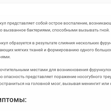
кул представляет собой острое воспаление, возникаю
о вызванное бактериями, способными вызывать гной.
нкул образуется в результате слияния нескольких фур
ающих мягких тканей и формированию одного большог
нями.
очтительными местами для возникновения фурункулов 
ю опасность представляет поражение носогубного треу
остраниться на головной мозг, вызывая менингит или с
мптомы: