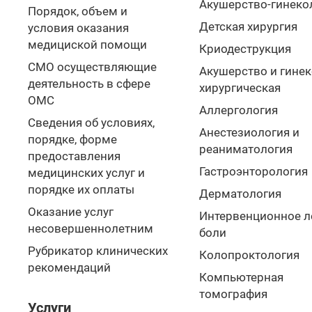
Акушерство-гинеко
Порядок, объем и
Детская хирургия
условия оказания
медициской помощи
Криодеструкция
СМО осуществляющие
Акушерство и гине
деятельность в сфере
хирургическая
ОМС
Аллергология
Сведения об условиях,
Анестезиология и
порядке, форме
реаниматология
предоставления
Гастроэнторология
медицинских услуг и
порядке их оплаты
Дерматология
Оказание услуг
Интервенционное л
несовершеннолетним
боли
Рубрикатор клинических
Колопроктология
рекомендаций
Компьютерная
томография
Услуги