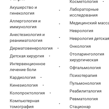
Косметология
Акушерство и
Лабораторные
гинекология
исследования
Аллергология и
Медицинский масс
иммунология
Неврология
Анестезиология и
Неврология детска
реаниматология
Онкология
Дерматовенерология
Отоларингология
Детская хирургия
хирургическая
Интервенционное
Офтальмология
лечение боли
Психотерапия
Кардиология
Пульмонология
Кинезиология
Реабилиталогия
Колопроктология
Ревматология
Компьютерная
томография
Стационар